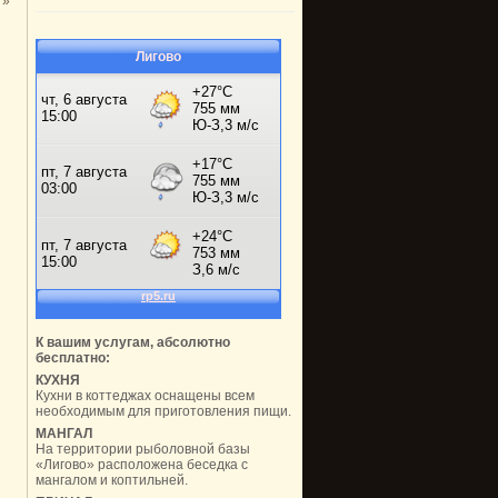
»
Лигово
К вашим услугам, абсолютно
бесплатно:
КУХНЯ
Кухни в коттеджах оснащены всем
необходимым для приготовления пищи.
МАНГАЛ
На территории рыболовной базы
«Лигово» расположена беседка с
мангалом и коптильней.