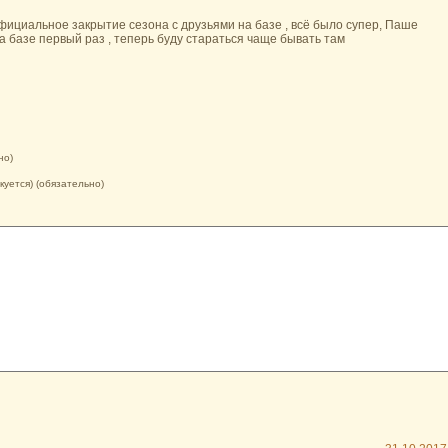
ициальное закрытие сезона с друзьями на базе , всё было супер, Паше
а базе первый раз , теперь буду стараться чаще бывать там
но)
икуется) (обязательно)