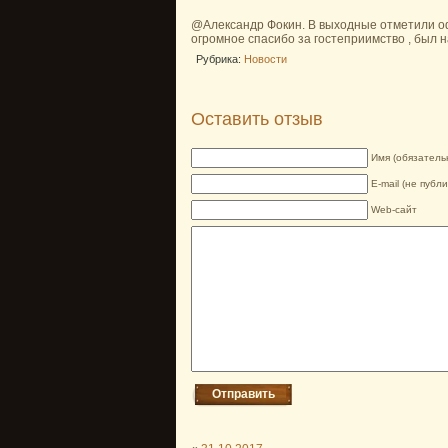
@Александр Фокин. В выходные отметили оф
огромное спасибо за гостеприимство , был н
Рубрика:
Новости
Оставить отзыв
Имя (обязатель
E-mail (не публ
Web-сайт