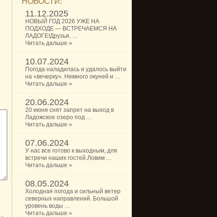
НОВОСТИ:
11.12.2025
НОВЫЙ ГОД 2026 УЖЕ НА
ПОДХОДЕ — ВСТРЕЧАЕМСЯ НА
ЛАДОГЕ!Друзья, …
Читать дальше »
10.07.2024
Погода наладилась и удалось выйти
на «вечерку». Немного окуней и …
Читать дальше »
20.06.2024
20 июня снят запрет на выход в
Ладожское озеро под …
Читать дальше »
07.06.2024
У нас все готово к выходным, для
встречи наших гостей.Ловим …
Читать дальше »
08.05.2024
Холодная погода и сильный ветер
северных направлений. Большой
уровень воды …
Читать дальше »