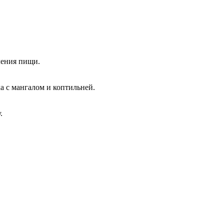
ления пищи.
а с мангалом и коптильней.
.