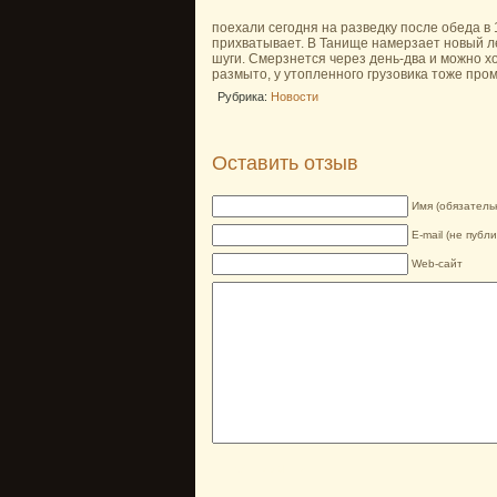
поехали сегодня на разведку после обеда в
прихватывает. В Танище намерзает новый ле
шуги. Смерзнется через день-два и можно хо
размыто, у утопленного грузовика тоже про
Рубрика:
Новости
Оставить отзыв
Имя (обязатель
E-mail (не публ
Web-сайт