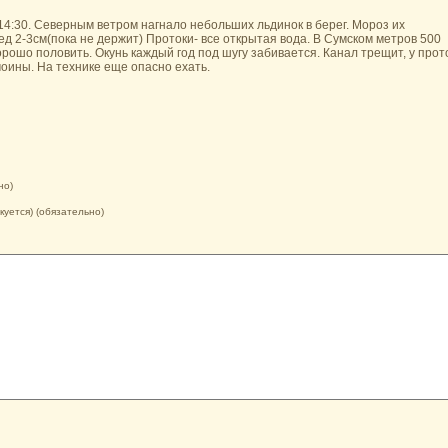
 14:30. Северным ветром нагнало небольших льдинок в берег. Мороз их
д 2-3см(пока не держит) Протоки- все открытая вода. В Сумском метров 500
рошо половить. Окунь каждый год под шугу забивается. Канал трещит, у прот
моины. На технике еще опасно ехать.
но)
икуется) (обязательно)