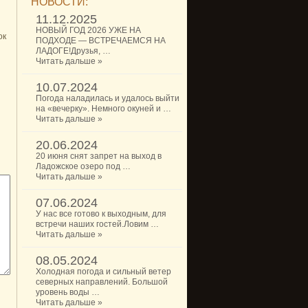
НОВОСТИ:
11.12.2025
НОВЫЙ ГОД 2026 УЖЕ НА
ок
ПОДХОДЕ — ВСТРЕЧАЕМСЯ НА
ЛАДОГЕ!Друзья, …
Читать дальше »
10.07.2024
Погода наладилась и удалось выйти
на «вечерку». Немного окуней и …
Читать дальше »
20.06.2024
20 июня снят запрет на выход в
Ладожское озеро под …
Читать дальше »
07.06.2024
У нас все готово к выходным, для
встречи наших гостей.Ловим …
Читать дальше »
08.05.2024
Холодная погода и сильный ветер
северных направлений. Большой
уровень воды …
Читать дальше »