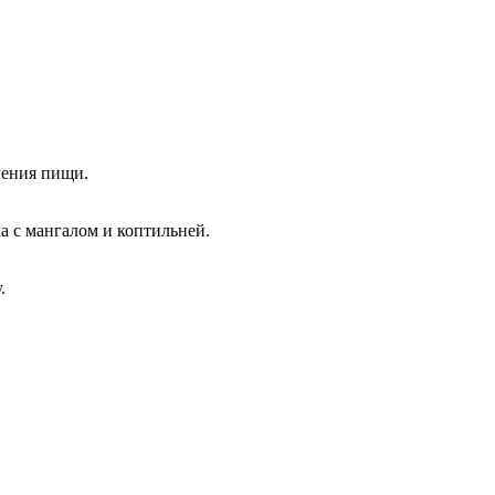
ления пищи.
а с мангалом и коптильней.
.