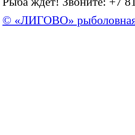
Рыба ждет! Звоните: +7 8
© «ЛИГОВО» рыболовная